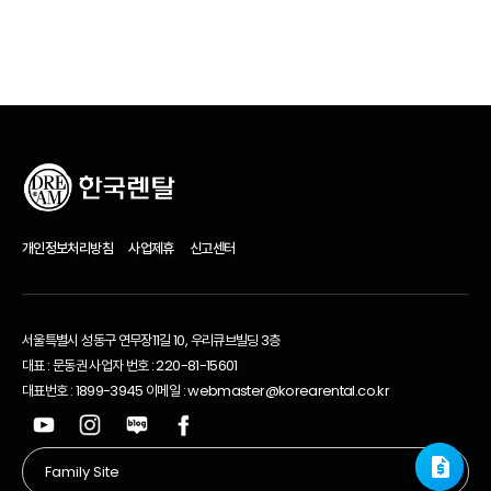
추천 제품
개인정보처리방침
사업제휴
신고센터
서울특별시 성동구 연무장11길 10, 우리큐브빌딩 3층
대표 : 문동권 사업자 번호 : 220-81-15601
대표번호 : 1899-3945 이메일 : webmaster@korearental.co.kr
request_quote
request_quote