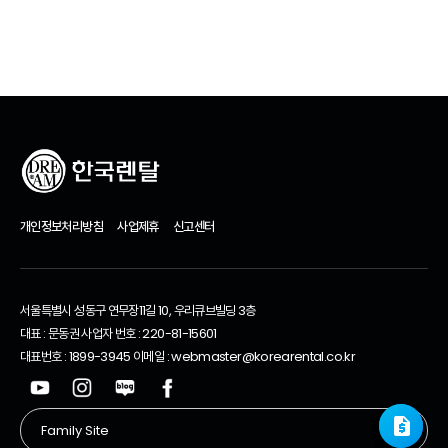
추천 제품
개인정보처리방침
사업제휴
신고센터
서울특별시 성동구 연무장11길 10, 우리큐브빌딩 3층
대표 : 문동권 사업자 번호 : 220-81-15601
대표번호 : 1899-3945 이메일 : webmaster@korearental.co.kr
request_quote
request_quote