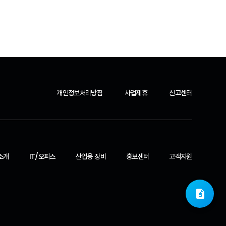
개인정보처리방침
사업제휴
신고센터
소개
IT/오피스
산업용 장비
홍보센터
고객지원
request_quote