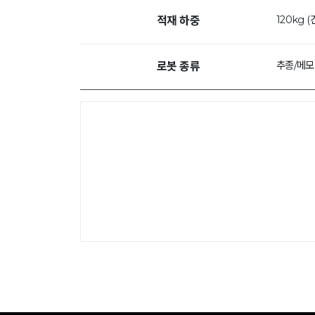
120kg (
적재 하중
추종/메
로봇 종류