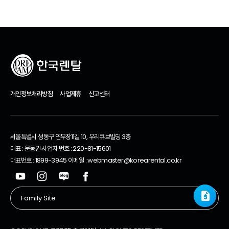
개인정보처리방침
사업제휴
신고센터
서울특별시 성동구 연무장11길 10, 우리큐브빌딩 3층
대표 : 문동권 사업자 번호 : 220-81-15601
대표번호 : 1899-3945 이메일 : webmaster@korearental.co.kr
request_quote
request_quote