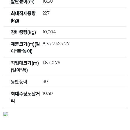
18.30
발판높이(m)
227
최대적재중량
(kg)
10,004
장비중량(kg)
8.3 x 2.46 x 2.7
제품크기(m)(길
이*폭*높이)
1.8 x 0.76
작업대크기(m)
(길이*폭)
30
등판능력
10.40
최대수평도달거
리