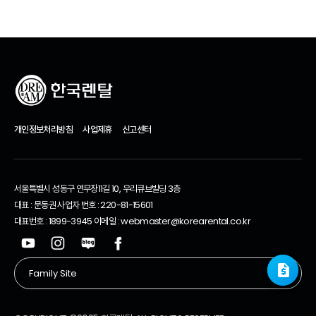
개인정보처리방침
사업제휴
신고센터
서울특별시 성동구 연무장11길 10, 우리큐브빌딩 3층
대표 : 문동권 사업자 번호 : 220-81-15601
대표번호 : 1899-3945 이메일 : webmaster@korearental.co.kr
request_quote
request_quote