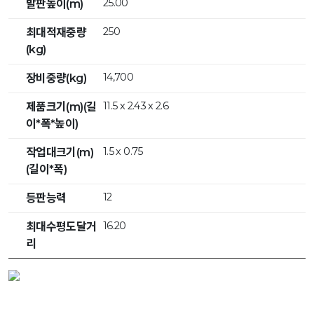
25.00
발판높이(m)
250
최대적재중량
(kg)
14,700
장비중량(kg)
11.5 x 2.43 x 2.6
제품크기(m)(길
이*폭*높이)
1.5 x 0.75
작업대크기(m)
(길이*폭)
12
등판능력
16.20
최대수평도달거
리