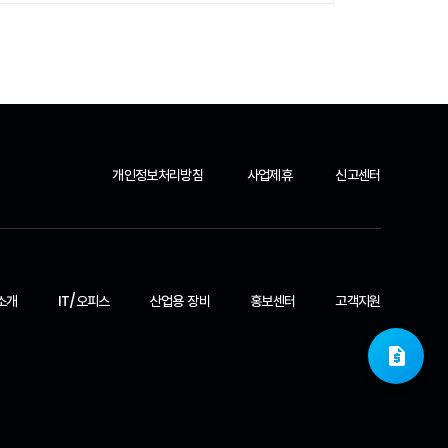
개인정보처리방침
사업제휴
신고센터
소개
IT/오피스
산업용 장비
홍보센터
고객지원
request_quote