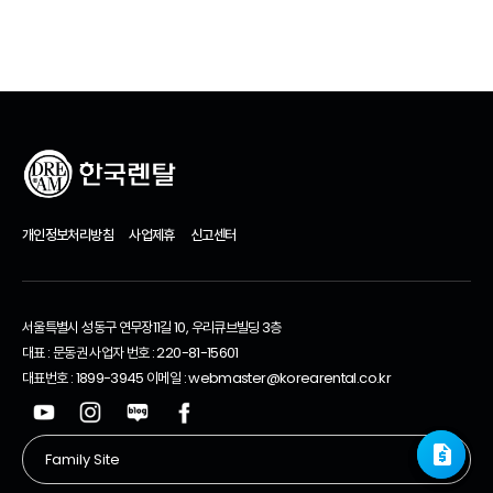
개인정보처리방침
사업제휴
신고센터
서울특별시 성동구 연무장11길 10, 우리큐브빌딩 3층
대표 : 문동권 사업자 번호 : 220-81-15601
대표번호 : 1899-3945 이메일 : webmaster@korearental.co.kr
request_quote
request_quote