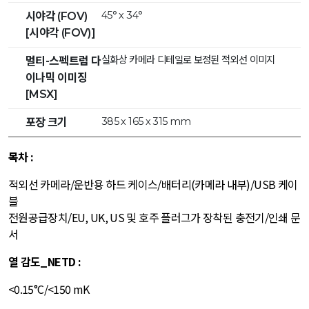
45° x 34°
시야각 (FOV)
[시야각 (FOV)]
실화상 카메라 디테일로 보정된 적외선 이미지
멀티-스펙트럼 다
이나믹 이미징
[MSX]
385 x 165 x 315 mm
포장 크기
목차 :
적외선 카메라/운반용 하드 케이스/배터리(카메라 내부)/USB 케이
블
전원공급장치/EU, UK, US 및 호주 플러그가 장착된 충전기/인쇄 문
서
열 감도_NETD :
<0.15°C/<150 mK