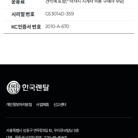
견적에 포함(* 하차시 지게차 비용 구매자 부담)
운송료
GS3014D-359
시리얼 번호
2010-A-670
KC인증서 번호
개인정보처리방침
사업제휴
신고센터
서울특별시 성동구 연무장11길 10, 우리큐브빌딩 3층
대표 : 문동권 사업자 번호 : 220-81-15601