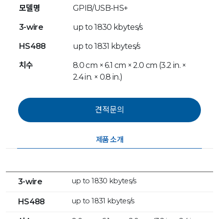
모델명
GPIB/USB-HS+
3-wire
up to 1830 kbytes/s
HS488
up to 1831 kbytes/s
치수
8.0 cm × 6.1 cm × 2.0 cm (3.2 in. ×
2.4 in. × 0.8 in.)
제품 소개
up to 1830 kbytes/s
3-wire
up to 1831 kbytes/s
HS488