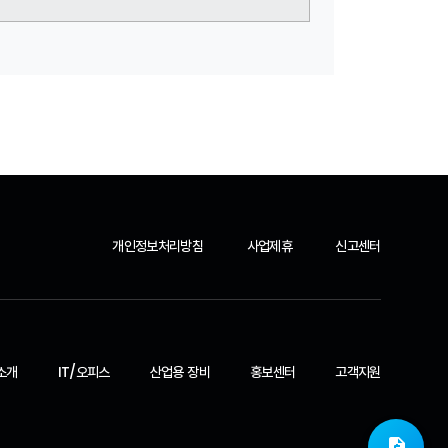
개인정보처리방침
사업제휴
신고센터
소개
IT/오피스
산업용 장비
홍보센터
고객지원
request_quote