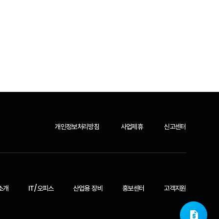
개인정보처리방침
사업제휴
신고센터
소개
IT/오피스
산업용 장비
홍보센터
고객지원
request_quote