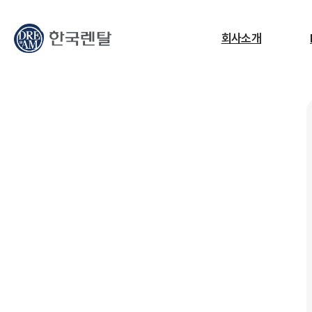
무엇을 찾고 계신가요?
회사소개
필요한 검색어를 찾으세요.
ESG
교정센터
노트북
고소작업대
RF