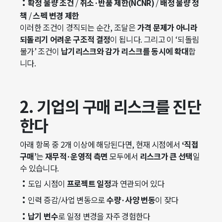
:
확정 물량 조건
/
취소·반품 제한(NCNR)
/
배정 물량 정
책
/
스펙 변경 제한
이러한 조건이 경직되는 순간, 조달은
가격 문제가 아니라
되돌리기 어려운 구조적 결정
이 됩니다. 그리고 이 ‘되돌림
불가’ 조건이
납기리스크와 감가 리스크를 동시에 확대
합
니다.
2. 기업의 구매 리스크를 진단
한다
아래 항목 중 2개 이상에 해당된다면, 현재 시점에서
‘직접
구매’
는
재무적·운영적 측면
모두에서
리스크가 큰 선택
일
수 있습니다.
:
도입 시점이
프로젝트 일정
과 연관되어 있다
:
인력 증감/사업 변동으로
수량·사양 변동
이 잦다
:
납기 변수
로 일정 변경을 자주 경험한다