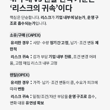
‘리스크의 귀속’이다
핵심은 단순합니다.
리스크
가
기업 내부에 남는가
,
운영 구
조로 흡수되는가
입니다.
소유/구매 (CAPEX)
:
유리한 경우
사양·수량
장기간 고정
, 납기·조건 변동
제
한적
:
리스크 귀속
감가 부담
기업 내부 잔류
, 조건 변경 어려
움, 고점 매입 리스크 내부 고정
렌탈(OPEX)
:
유리한 경우
가격·납기·조건 변동이 큼, 수요가 피크에
따라
변동
:
리스크 귀속
일정/조건/자산 부담을
운영 구조로
흡수,
변화 대응
유연성 확보