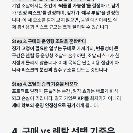
기업 조달에서는
조건
이
‘되돌림 가능성’을 결정
하고,
납기
가
‘일정 리스크’를 결정
하며,
감가
가
‘재무 부담’을 결정
합
니다. 이 세 요소를 함께 보지 않으면, 동일 예산이라도 실
제 총비용과 리스크 규모는 크게 달라질 수 있습니다.
Step 3. 구매와 운영형 조달을 혼합한다
장기 고정이 필요한 일부는 구매로
가져가되,
변동성이 큰
구간은 렌탈
등 운영형 조달로 흡수하면, 조달 리스크가 한
지점에 몰리지 않습니다. 이때 목적은 단순 비용 절감이 아
니라
리스크의 분산과 흡수 구조
를 만드는 것입니다.
Step 4. 조달의 승리 기준을 바꾼다
프로젝트 일정이 흔들리는 순간, 절감 효과는 빠르게 희석
되고 손실이 커집니다. 결국 기업은
KPI를
최저가가 아니라
제때 확보
와
운영 안정성으로 평가
하게 됩니다.
4. 구매 vs 렌탈 선택 기준은