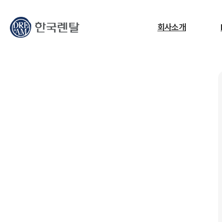
무엇을 찾고 계신가요?
회사소개
필요한 검색어를 찾으세요.
ESG
교정센터
노트북
고소작업대
RF