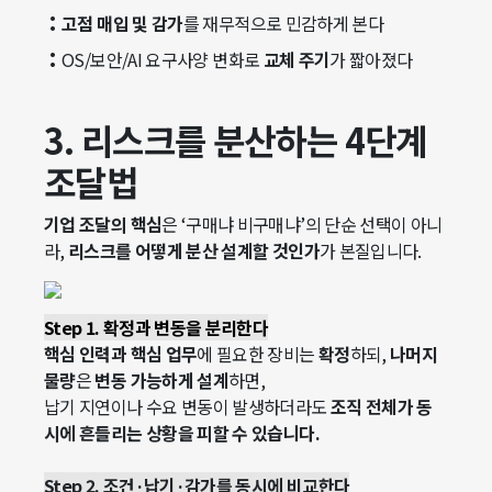
:
고점 매입 및 감가
를 재무적으로 민감하게 본다
:
OS/보안/AI 요구사양 변화로
교체 주기
가 짧아졌다
3. 리스크를 분산하는 4단계
조달법
기업 조달의 핵심
은 ‘구매냐 비구매냐’의 단순 선택이 아니
라,
리스크를 어떻게 분산 설계할 것인가
가 본질입니다.
Step 1. 확정과 변동을 분리한다
핵심 인력과 핵심 업무
에 필요한 장비는
확정
하되,
나머지
물량
은
변동 가능하게 설계
하면,
납기 지연이나 수요 변동이 발생하더라도
조직 전체가 동
시에 흔들리는 상황을 피할 수 있습니다.
Step 2. 조건·납기·감가를 동시에 비교한다