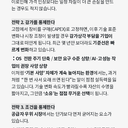
이로인해 가격 인상보다는 일정 차질이 더 큰 손실을 만드
는 경우도 적지 않습니다.
전략 2. 감가를 통제한다
고점에서 장비를 구매(CAPEX)로 고정하면, 이후 기술 표준
변화나 시장 조정이 발생할 경우
감가상각 부담을 기업이
그대로 떠안게 됩니다. 최근 몇 년만 보더라도
기준선은 빠
르게 변화
하고 있습니다.
:
OS 전환 주기 단축
/
보안 요구 수준 상향
/
AI·고성능 작
업의 권장 사양 상향
이처럼
‘기본 사양’ 자체가 계속 높아지는 환경
에서는, 과거
처럼 “한 번 사서 오래 쓰면 된다”는 말이 점점 설득력을 잃
고 있습니다. 기술 변화 속도가 빨라질수록 자산의 수명을
짧아지고, 그만큼
‘소유’는 점점 무거운 선택
이 됩니다.
전략 3. 조건을 통제한다
공급자 우위 시장
에서는 단가보다 먼저 굳어지는 요소가
있습니다.