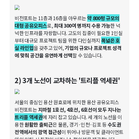
비전포트는 11층과 16층을 아우르는
약 800평 규모의
대형 공유오피스
로,
최대 300여 명까지 수용 가능
한 넉
넉한 인프라를 자랑합니다. 고도의 집중이 필요한 1인실
부터 대규모 프로젝트 팀을 위한 다인실까지
폭넓은 호
실 라인업
을 갖추고 있어,
기업의 규모나 프로젝트 성격
에 맞춰 공간을 유연하게 선택
할 수 있습니다.
2) 3개 노선이 교차하는 '트리플 역세권'
서울의 중심인 용산 원효로에 위치한 용산 공유오피스
비전포트는
지하철 1호선, 4호선, 6호선이 모두 지나는
트리플 역세권
에 자리 잡고 있습니다. 세 개의 노선을 이
용한
원활한 출퇴근
은 물론, 경기·인천·김포 등
수도권
전역에서의 광역 접근성
이 뛰어나 방문객 및 클라이언트