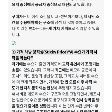
요자 중심에서 공급자 중심으로 재편
되고 있습니다.
구매자
는 더 이상 조건을 비교·선택하기보다,
제시된 조
건을 수용해야 하는 구조
에 점점 더 많이 놓이고 있습니
다. 이러한 변화는 다음
세 가지 키워드
로 정리할 수 있습
니다.
① 가격 하방 경직성(Sticky Price)“AI 수요가 가격 하
락을 막는다”
과거에는
수요가 줄면 가격도
비교적 유연하게 조정되는
흐름
이 있었습니다. 그러나
최근에
는 메모리 공급이 제
조사의 라인 운영과 생산량 조절, 그리고 AI 서버용 수요
에 더 크게 좌우되면서,
가격이 한 번 오른 이후 하락 속
도가 현저히 둔화되는 현상
이 뚜렷해지고 있습니다.
AI 서버용 메모리 수요가 구조적으로 고정되면서, 제조사
는 일반 PC 수요 둔화에도 불구하고
가격 인하 압박을 받
을 필요가 줄어든 상황
입니다. 이는 단기 수급 변화와 무
관하게,
가격이 구조적으로 ‘붙어버리는’ 시장 환경으로