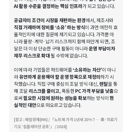
AI 활용 수준을 결정하는 핵심 인프라
가 되고 있습니다.
공급자의 조건이 시장을 재편하는 환경
에서, 제조사와
직접 거래하며 장비를 ‘소유’ 하는 방식
이 과연 여전히 효
율적인지에 대한 질문에 제기되고 있습니다. 가격뿐 아
니라 물량·계약·납기 리스크까지 함께 떠안게 되면, 조
달은 더 이상 단순한 구매 활동이 아니라
운영 부담이자
재무 리스크로 확대
될 수밖에 없습니다.
이에 따라 기업들은 하드웨어를
‘소유하는 자산’
이 아니
라
유연하게 운용해야 할 운영 항목으로 재정의
하기 시
작했습니다. 직접 구매 중심의 조달 방식 대신,
렌탈
을 통
해 조달
리스크를 줄이고
, 폭등한
PC 가격 부담을 낮춤
으
로써
필요한 시점에 원하는 성능을 확보
하는 방식이
현
실적인 대안
으로 떠오르고 있습니다.
[참고 : 매일경제(MK) / 「노트북 가격 1년새 20%↑… 車·의료기
기도 ‘칩플레이션 공포’」 / 2026]