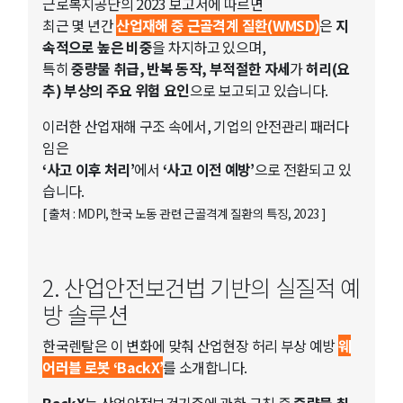
근로복지공단의 2023 보고서에 따르면
최근 몇 년간
산업재해 중 근골격계 질환(WMSD)
은
지
속적으로 높은 비중
을 차지하고 있으며,
특히
중량물 취급, 반복 동작, 부적절한 자세
가
허리(요
추) 부상의 주요 위험 요인
으로 보고되고 있습니다.
이러한 산업재해 구조 속에서, 기업의 안전관리 패러다
임은
‘사고 이후 처리’
에서
‘사고 이전 예방’
으로 전환되고 있
습니다.
[ 출처 : MDPI, 한국 노동 관련 근골격계 질환의 특징, 2023 ]
2. 산업안전보건법 기반의 실질적 예
방 솔루션
한국렌탈은 이 변화에 맞춰 산업현장 허리 부상 예방
웨
어러블 로봇 ‘BackX’
를 소개합니다.
BackX
는 산업안전보건기준에 관한 규칙 중
중량물 취