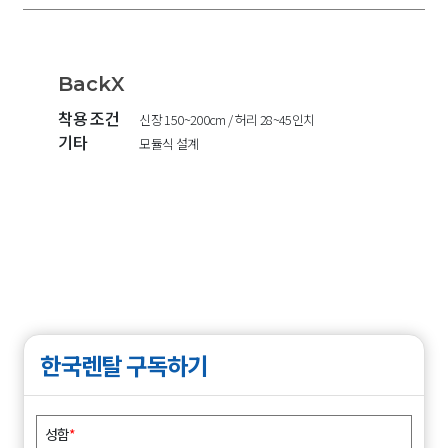
BackX
착용 조건
신장 150~200cm / 허리 28~45인치
기타
모듈식 설계
한국렌탈 구독하기
성함
*