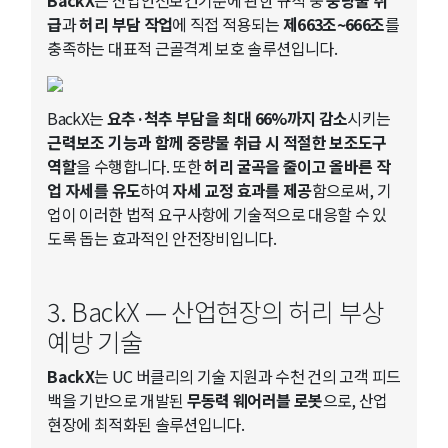
급
과
허리 부담 작업
에 직접 적용되는
제663조~666조
를
충족하는 대표적 근골격계 보호 솔루션입니다.
BackX는
요추·척추 부담을 최대 66%까지 감소
시키는
근력보조 기능과 함께 중량물 취급 시 적절한 보조도구
역할
을 수행합니다. 또한
허리 굴곡을 줄이고 올바른 작
업 자세를 유도
하여
자세 교정 효과를 제공
함으로써, 기
업이 이러한 법적 요구사항에 기술적으로 대응할 수 있
도록 돕는 효과적인 안전장비입니다.
3. BackX — 산업현장의 허리 부상
예방 기술
BackX
는 UC 버클리의 기술 지원과 수천 건의 고객 피드
백을 기반으로 개발된
무동력 웨어러블 로봇
으로, 산업
현장에 최적화된 솔루션입니다.